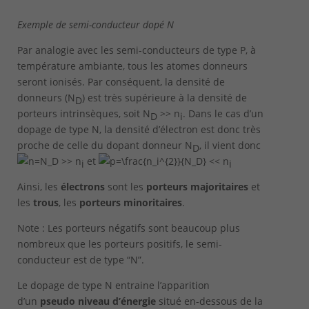
Exemple de semi-conducteur dopé N
Par analogie avec les semi-conducteurs de type P, à
température ambiante, tous les atomes donneurs
seront ionisés. Par conséquent, la densité de
donneurs (N
) est très supérieure à la densité de
D
porteurs intrinsèques, soit
N
>>
n
. Dans le cas d’un
D
i
dopage de type N, la densité d’électron est donc très
proche de celle du dopant donneur N
, il vient donc
D
>> n
et
<< n
i
i
Ainsi, les
électrons
sont les
porteurs majoritaires
et
les
trous
, les
porteurs minoritaires
.
Note : Les porteurs négatifs sont beaucoup plus
nombreux que les porteurs positifs, le semi-
conducteur est de type “N”.
Le dopage de type N entraine l’apparition
d’un
pseudo niveau d’énergie
situé en-dessous de la