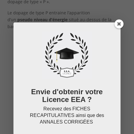
dopage de type « P ».
Le dopage de type P entraine l’apparition
d’un
pseudo niveau d’énergie
situé au-dessus de la
bande de valence.
Envie d'obtenir votre
Licence EEA ?
Recevez des
FICHES
RECAPITULATIVES
ainsi que des
ANNALES CORRIGÉES