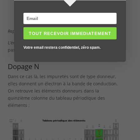
Representation des bandes d’énergie
TOUT RECEVOIR IMMEDIATEMENT
L’énergie à fournir aux électrons de valence pour
Votre email restera confidentiel, zéro spam.
passer le
gap
est donc
plus faible
.
Dopage N
Dans ce cas là, les impuretés sont de type donneur,
elles donnent un électron à la bande de conduction.
On retrouve les éléments donneurs dans la
quinzième colonne du tableau périodique des
éléments :