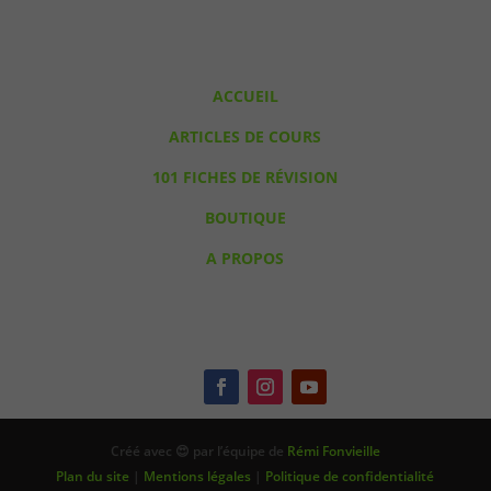
ACCUEIL
ARTICLES DE COURS
101 FICHES DE RÉVISION
BOUTIQUE
A PROPOS
Créé avec 😍 par l’équipe de
Rémi Fonvieille
Plan du site
|
Mentions légales
|
Politique de confidentialité