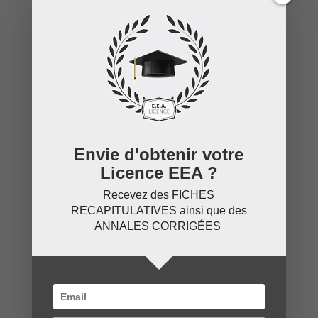
Anglais
Chimie
Electronique
Electrotechnique
Informatique
Physique
Programmation
Envie d'obtenir votre
Licence EEA ?
Méta
Recevez des
FICHES
Connexion
RECAPITULATIVES
ainsi que des
Flux des publications
ANNALES CORRIGÉES
Flux des commentaires
Site de WordPress-FR
Licence EEA
est la