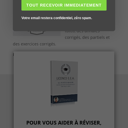
première plateforme en
TOUT RECEVOIR IMMEDIATEMENT
ligne pour réviser sa
Licence EEA grâce à des
Votre email restera confidentiel, zéro spam.
articles de
cours
, des
tutos, des annales
corrigés, des partiels et
des exercices corrigés.
Informations légales
POUR VOUS AIDER À RÉVISER,